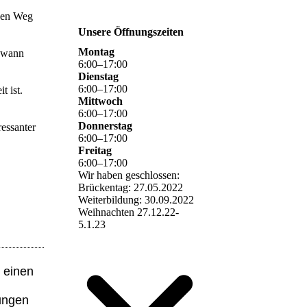
 den Weg
Unsere Öffnungszeiten
Montag
h wann
6
:
00
–
17
:
00
Dienstag
6
:
00
–
17
:
00
t ist.
Mittwoch
6
:
00
–
17
:
00
Donnerstag
ressanter
6
:
00
–
17
:
00
Freitag
6
:
00
–
17
:
00
Wir haben geschlossen:
Brückentag: 27.05.2022
Weiterbildung: 30.09.2022
Weihnachten 27.12.22-
5.1.23
t einen
rungen