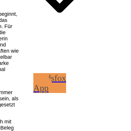
eginnt,
 das
n. Für
die
erin
und
ften wie
elbar
arke
mal
Kidsfox
App
timmer
ein, als
gesetzt
h mit
 Beleg