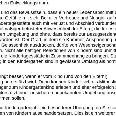
chen Entwicklungsraum.
nd das Bewusstsein, dass ein neuer Lebensabschnitt b
rke Gefühle mit sich. Bei aller Vorfreude und Neugier auf
dertagesstätte auch mit Verlust und Abschied verbunde
elmäßiger befristeter Abwesenheit der Eltern, die für es 
neuen Umgebung und ohne, dass bereits zur Bezugserzieh
worden ist. Der Grad, in dem sie Kummer, Anspannung 
nd Gelassenheit ausdrücken, dürfte von Wesenseigenscha
 Nicht alle heftigen Reaktionen von Kindern sind unmitt
n die Kindertagesstätte in Zusammenhang zu bringen. St
 in den Kindergarten sind in gewissem Umfang als nor
elingt besser, wenn er vom Kind (und von den Eltern!)
g unterstützt wird. Dann können Kinder sich als Mitbes
nger zum Kindergartenkind erleben und eher erfolgreich s
 unterstützt einer unsicheren unbekannten Umgebung aus
mmen sollen.
ue Kindergartenjahr ein besonderer Übergang, da Sie sic
von Kindern auseinandersetzen. Dies ist ein weiterer