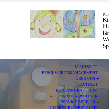
Kin
Ki
bl
lä
Wo
Sp
STARTSEITE
BESCHWERDEMANAGEMENT
ÜBER UNS
KONTAKT
ELTERNKURATORIUM
KOOPERATIONSPARTNER
SERVICE BEREICH
UNSERE GRUPPENRÄUME