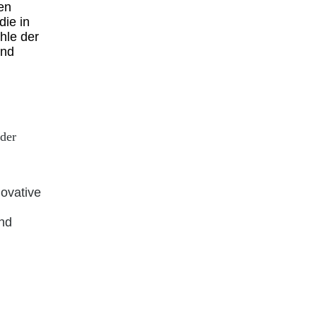
en
die in
hle der
und
der
novative
und