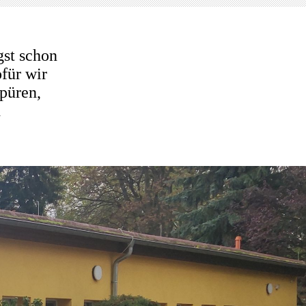
gst schon
für wir
spüren,
d